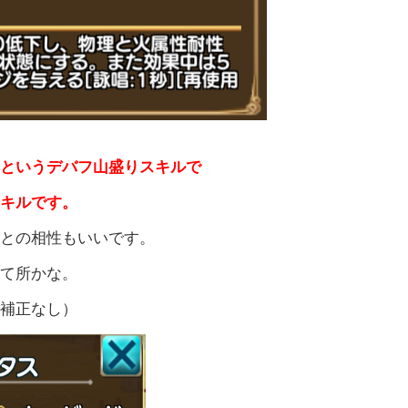
るというデバフ山盛りスキルで
スキルです。
ア
との相性もいいです。
って所かな。
の補正なし）