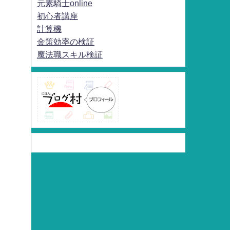
元素騎士online
初心者講座
計算機
金策効率の検証
魔法職スキル検証