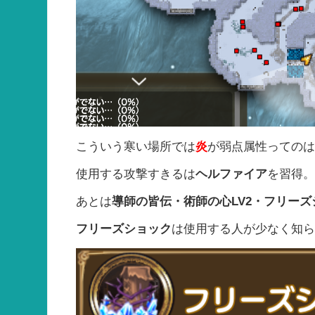
こういう寒い場所では
炎
が弱点属性っての
使用する攻撃すきるは
ヘルファイア
を習得
あとは
導師の皆伝・術師の心LV2・フリーズ
フリーズショック
は使用する人が少なく知