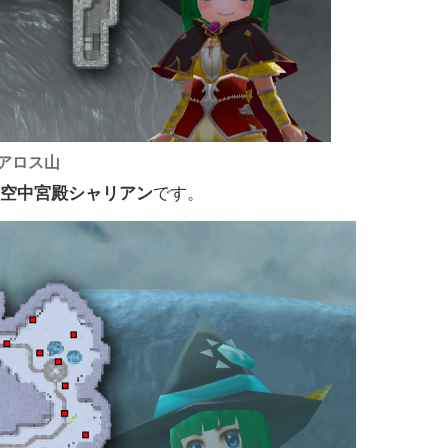
アロス山
る
空中宮殿シャリアン
です。