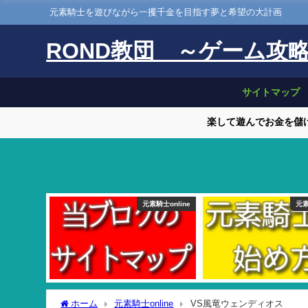
元素騎士を遊びながら一攫千金を目指す夢と希望の大計画
ROND教団 ～ゲーム攻
サイトマップ
楽して遊んでお金を儲け
元素騎士online
元素
ホーム
元素騎士online
VS風竜ウェンディオス