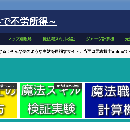
略で不労所得～
マップ別攻略
魔法職スキル検証
ダメージ計算機
元
る！そんな夢のような生活を目指すサイト。当面は元素騎士online
騎士online
魔法職スキル検証