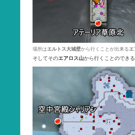
場所は
エルトス大城壁
から行くことが出来る
エ
そしてその
エアロス山
から行くことのでき