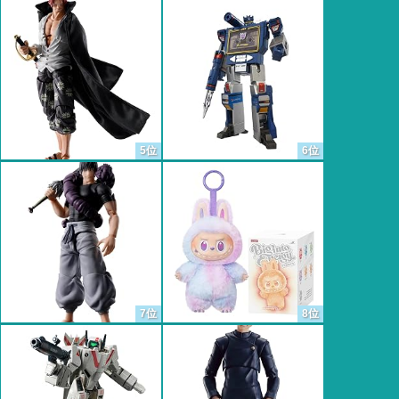
5位
6位
7位
8位