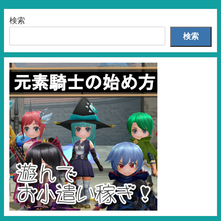
検索
検索