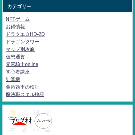
カテゴリー
NFTゲーム
お得情報
ドラクエ３HD-2D
ドラゴンタワー
マップ別攻略
仮想通貨
元素騎士online
初心者講座
計算機
金策効率の検証
魔法職スキル検証