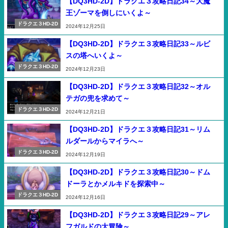
【DQ3HD-2D】ドラクエ３攻略日記34～大魔
王ゾーマを倒しにいくよ～
ドラクエ３HD-2D
2024年12月25日
【DQ3HD-2D】ドラクエ３攻略日記33～ルビ
スの塔へいくよ～
ドラクエ３HD-2D
2024年12月23日
【DQ3HD-2D】ドラクエ３攻略日記32～オル
テガの兜を求めて～
ドラクエ３HD-2D
2024年12月21日
【DQ3HD-2D】ドラクエ３攻略日記31～リム
ルダールからマイラへ～
ドラクエ３HD-2D
2024年12月19日
【DQ3HD-2D】ドラクエ３攻略日記30～ドム
ドーラとかメルキドを探索中～
ドラクエ３HD-2D
2024年12月16日
【DQ3HD-2D】ドラクエ３攻略日記29～アレ
フガルドの大冒険～