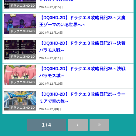
ドラクエ３HD-2D
2024年12月15日
【DQ3HD-2D】ドラクエ３攻略日記28～大魔
王ゾーマのいる世界へ～
ドラクエ３HD-2D
2024年12月14日
【DQ3HD-2D】ドラクエ３攻略日記27～決着
バラモス戦～
ドラクエ３HD-2D
2024年12月11日
【DQ3HD-2D】ドラクエ３攻略日記26～決戦
バラモス城～
ドラクエ３HD-2D
2024年12月10日
【DQ3HD-2D】ドラクエ３攻略日記25～ラー
ミアで空の旅～
ドラクエ３HD-2D
2024年12月9日
1 / 4