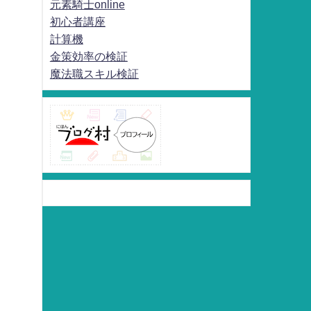
元素騎士online
初心者講座
計算機
金策効率の検証
魔法職スキル検証