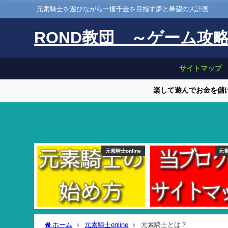
元素騎士を遊びながら一攫千金を目指す夢と希望の大計画
ROND教団 ～ゲーム攻
サイトマップ
楽して遊んでお金を儲け
元素騎士online
元素
ホーム
元素騎士online
元素騎士とは？