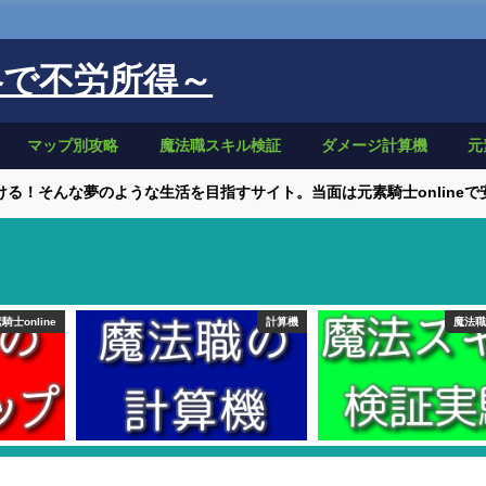
略で不労所得～
マップ別攻略
魔法職スキル検証
ダメージ計算機
元
る！そんな夢のような生活を目指すサイト。当面は元素騎士online
騎士online
計算機
魔法