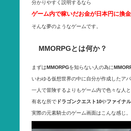
分かりやすく説明するなら
ゲーム内で稼いだお金が日本円に換
そんな夢のようなゲームです。
MMORPGとは何か？
まずは
MMORPG
を知らない人の為に
MMOR
いわゆる仮想世界の中に自分が作成したア
一人で冒険するよりもゲーム内で色々な人
有名な所で
ドラゴンクエスト10
や
ファイナル
実際の元素騎士のゲーム画面はこんな感じ