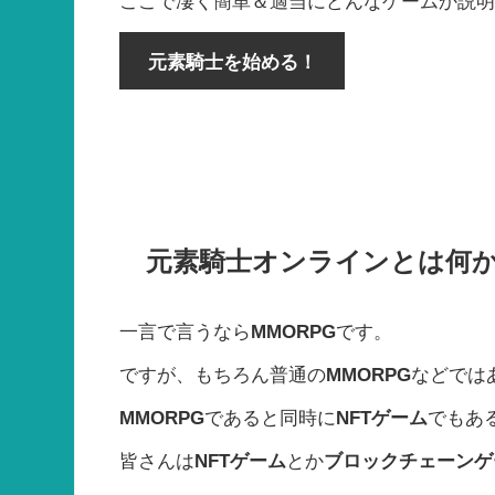
ここで凄く簡単＆適当にどんなゲームか説
元素騎士を始める！
元素騎士オンラインとは何
一言で言うなら
MMORPG
です。
ですが、もちろん普通の
MMORPG
などでは
MMORPG
であると同時に
NFTゲーム
でもあ
皆さんは
NFTゲーム
とか
ブロックチェーンゲ