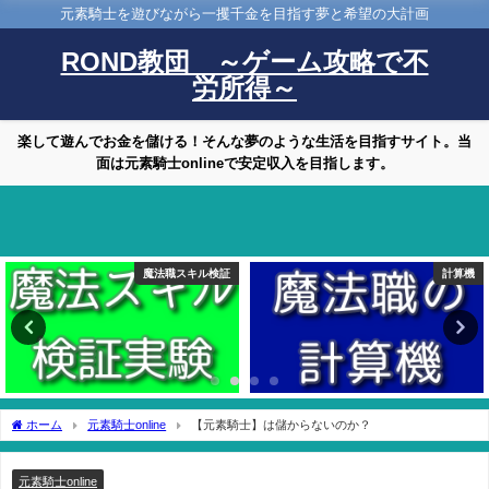
元素騎士を遊びながら一攫千金を目指す夢と希望の大計画
ROND教団 ～ゲーム攻略で不
労所得～
楽して遊んでお金を儲ける！そんな夢のような生活を目指すサイト。当
面は元素騎士onlineで安定収入を目指します。
魔法職スキル検証
計算機
ホーム
元素騎士online
【元素騎士】は儲からないのか？
元素騎士online