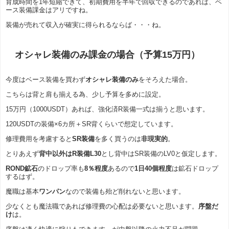
育成時間を1年短縮できて、初期費用を半年で回収できるのであれば、ベ
ース装備課金はアリですね。
装備が売れて収入が確実に得られるならば・・・ね。
オシャレ装備のみ課金の場合（予算15万円）
今度はベース装備を買わず
オシャレ装備のみ
をそろえた場合。
こちらは背と肩も揃える為、少し予算を多めに設定。
15万円（1000USDT）あれば、強化済R装備一式は揃うと思います。
120USDTの装備×6カ所＋SR背くらいで想定しています。
修理費用を考慮すると
SR装備
を多く買うのは
非現実的
。
とりあえず
背中以外はR装備L30
とし背中はSR装備のLV0と仮定します。
ROND鉱石
のドロップ率も
8％程度
あるので
1日40個程度
は鉱石ドロップ
するはず。
魔職は基本
ワンパン
なので装備も殆ど削れないと思います。
少なくとも魔法職であれば修理費の心配は必要ないと思います。
序盤だ
け
は。