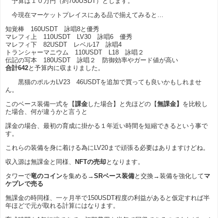
予算は１０万円（約700USDT）とします。
今現在マーケットプレイスにある品で揃えてみると…
知覚棒 160USDT 詠唱8と優秀
マレフィ上 110USDT LV30 詠唱6 優秀
マレフィ下 82USDT レベル17 詠唱4
トランシャーマニウム 110USDT L18 詠唱２
伝記の写本 180USDT 詠唱２ 防御効率やガード値が高い
合計642
と予算内に収まりました。
黒猫のポルカLV23 46USDTを追加で買っても良いかもしれませ
ん。
このベース装備一式を【
課金
した場合】と先ほどの【
無課金】
を比較し
た場合、何が違うかと言うと
課金の場合、最初の育成に掛かる１年近い時間を短縮できるという事で
す。
これらの装備を身に着ける為にLV20まで頑張る必要はありますけどね。
収入源は無課金と同様、
NFTの売却
となります。
タワーで
竜のコイン
を集める→
SRベース装備
と交換→装備を強化して
マ
ケプレで売る
無課金の時同様、一ヶ月半で150USDT程度の利益があると仮定すれば半
年ほどで元が取れる計算にはなります。