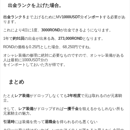
出金ランクを上げた場合。
出金ランク５
まで上げるためにMV
1000USDT
分
インポート
する必要があ
ります。
これにより4日に1度、
3000ROND
が出金できるようになります。
1年で
約91回
の出金が出来る為、
273,000ROND
となります。
RONDの価格を0.25円とした場合、68,250円ですね。
オシャレ装備の修理に絶対に必要なものですので、オシャレ装備がある
人は最初に1000USDT分の
をインポートしておいた方が得です。
まとめ
たとえ
レア装備
がドロップしなくても
2年程度
で元は取れるのが元素騎
士。
そして、
レア装備
がドロップすれば
一攫千金
を狙えるかもしれない所も
元素騎士の魅力。
引退時
には装備を売って
退職金
を得られるのも悪くない