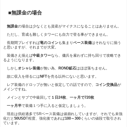
■無課金の場合
無課金
の場合は少なくとも資産がマイナスになることはありません。
ただし、育成も難しくタワーにも自力で登る事ができません。
長期間プレイすれば
竜のコイン
も集まり
ベース装備
はそれなりに揃う
と思いますが、それまでが大変。
装備さえ揃えば
中級タワー
なら、傭兵を雇わずに持ち回りで攻略でき
るようになります。
しかし
オシャレ装備
が無い為、
ROND鉱石
はほぼ落ちません。
故に収入を得るには
NFT
を売る以外にないと思います。
レア装備のドロップが無いと仮定しての話ですので、
コイン交換品
が
メインですね。
メインとサブで中級回して
１日24枚
、
一ヶ月で720枚
一ヶ月半
で装備１つ手に入ると仮定しましょう。
現在は供給過多でSRベース装備は値崩れしていますが、それでも未強
化だと
50USD
T程度、強化後であれば
100～300
くらいの値段で取引され
ています。