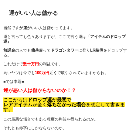
運がいい人は儲かる
当然ですが
運
がいい人は儲かってます。
運と言っても色々ありますが、ここで言う運は
『アイテムのドロップ
運』
無課金
の人でも
傭兵
雇って
ドラゴンタワー
に登り
LR装備
をドロップす
る。
これだけで
数十万円
の利益です。
高いヤツは今でも
100万円
近く
で取引されていますからね。
■では本題■
運が悪い人は儲からないのか！？
ここからは
ドロップ運
が
最悪
で
レアアイテム
が全く
落ちなかった場合
を想定して書きま
す。
この最悪な場合でもある程度の利益を得られるのか。
それとも赤字にしかならないのか。