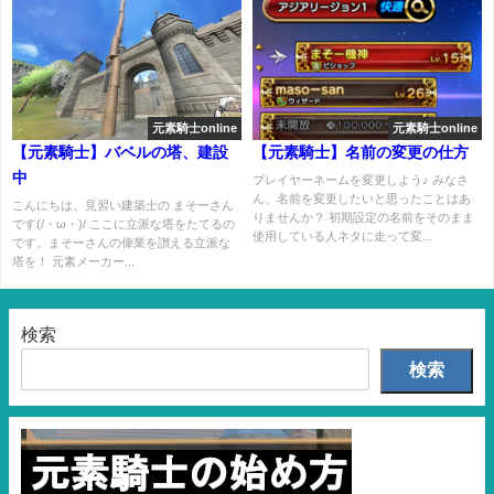
元素騎士online
元素騎士online
【元素騎士】バベルの塔、建設
【元素騎士】名前の変更の仕方
中
プレイヤーネームを変更しよう♪ みなさ
ん、名前を変更したいと思ったことはあ
こんにちは、見習い建築士の まそーさん
りませんか？ 初期設定の名前をそのまま
です(/・ω・)/ ここに立派な塔をたてるの
使用している人ネタに走って変...
です。まそーさんの偉業を讃える立派な
塔を！ 元素メーカー...
検索
検索