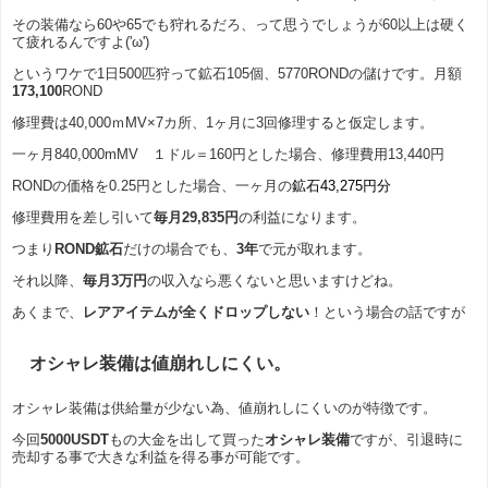
その装備なら60や65でも狩れるだろ、って思うでしょうが60以上は硬く
て疲れるんですよ('ω')
というワケで1日500匹狩って鉱石105個、5770RONDの儲けです。月額
173,100
ROND
修理費は40,000ｍMV×7カ所、1ヶ月に3回修理すると仮定します。
一ヶ月840,000mMV １ドル＝160円とした場合、修理費用13,440円
RONDの価格を0.25円とした場合、一ヶ月の
鉱石43,275円分
修理費用を差し引いて
毎月29,835円
の利益になります。
つまり
ROND鉱石
だけの場合でも、
3年
で元が取れます。
それ以降、
毎月3万円
の収入なら悪くないと思いますけどね。
あくまで、
レアアイテムが全くドロップしない
！という場合の話ですが
オシャレ装備は値崩れしにくい。
オシャレ装備は供給量が少ない為、値崩れしにくいのが特徴です。
今回
5000USDT
もの大金を出して買った
オシャレ装備
ですが、引退時に
売却する事で大きな利益を得る事が可能です。