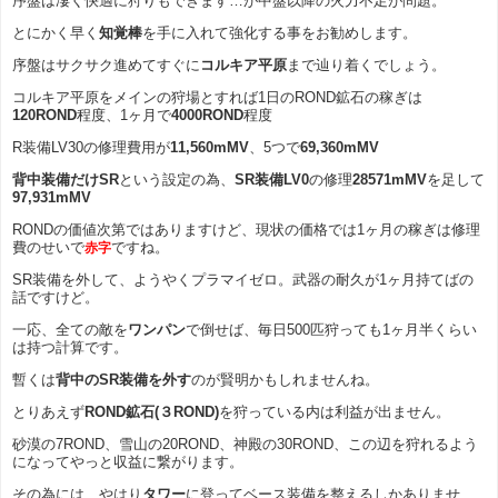
序盤は凄く快適に狩りもできます…が中盤以降の火力不足が問題。
とにかく早く
知覚棒
を手に入れて強化する事をお勧めします。
序盤はサクサク進めてすぐに
コルキア平原
まで辿り着くでしょう。
コルキア平原をメインの狩場とすれば1日のROND鉱石の稼ぎは
120ROND
程度、1ヶ月で
4000ROND
程度
R装備LV30の修理費用が
11,560mMV
、5つで
69,360mMV
背中装備だけSR
という設定の為、
SR装備LV0
の修理
28571mMV
を足して
97,931mMV
RONDの価値次第ではありますけど、現状の価格では1ヶ月の稼ぎは修理
費のせいで
赤字
ですね。
SR装備を外して、ようやくプラマイゼロ。武器の耐久が1ヶ月持てばの
話ですけど。
一応、全ての敵を
ワンパン
で倒せば、毎日500匹狩っても1ヶ月半くらい
は持つ計算です。
暫くは
背中のSR装備を外す
のが賢明かもしれませんね。
とりあえず
ROND鉱石(３ROND)
を狩っている内は利益が出ません。
砂漠の7ROND、雪山の20ROND、神殿の30ROND、この辺を狩れるよう
になってやっと収益に繋がります。
その為には、やはり
タワー
に登ってベース装備を整えるしかありませ