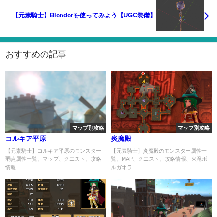
【元素騎士】Blenderを使ってみよう【UGC装備】
おすすめの記事
マップ別攻略
マップ別攻略
コルキア平原
炎魔殿
【元素騎士】コルキア平原のモンスター
【元素騎士】炎魔殿のモンスター属性一
弱点属性一覧、マップ、クエスト、攻略
覧、MAP、クエスト、攻略情報、火竜ボ
情報...
ルガオラ...