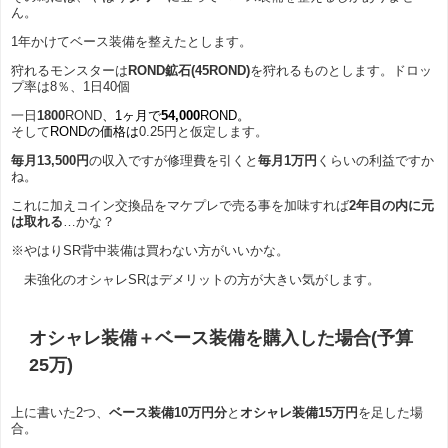
ん。
1年かけてベース装備を整えたとします。
狩れるモンスターは
ROND鉱石(45ROND)
を狩れるものとします。ドロッ
プ率は8％、1日40個
一日
1800
ROND
、1ヶ月で
54,000
ROND。
そして
RONDの価格は
0.25円と仮定します。
毎月13,500円
の収入ですが修理費を引くと
毎月1万円
くらいの利益ですか
ね。
これに加えコイン交換品をマケプレで売る事を加味すれば
2年目の内に元
は取れる
…かな？
※やはりSR背中装備は買わない方がいいかな。
未強化のオシャレSRはデメリットの方が大きい気がします。
オシャレ装備＋ベース装備を購入した場合(予算
25万)
上に書いた2つ、
ベース装備10万円分
と
オシャレ装備15万円
を足した場
合。