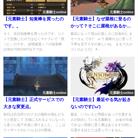
元素騎士online
元素騎士online
【元素騎士】知覚棒を買ったの
【元素騎士】なぜ屋根に登るの
です。。
かって？そこに屋根があるから
だ！
そう、先日知覚棒を買ったのです。コイ
最近になって登山の楽しさに目覚めた ま
ンで交換したのではなくマケプレで『買
そーさん です(*´ω`*) 屋根の上に登って
った』のです。 詠唱速度＋７の知覚棒
下界を見下ろすの楽しいね。 まるで人が
LV30が700USDT以下で出...
ゴミのようだ(´◉...
元素騎士online
元素騎士online
【元素騎士】正式サービスでの
【元素騎士】最近やる気が起き
大きな変更点。
ないのです('ω')
初日は目玉狩りのクエの場所が混むだろ
最近、いろいろと問題があって引退する
うと想定して 王城に入れるようになった
人が続出している元素騎士。 お金が出金
ら直ぐに地下水道に潜りました。 ここは
できない現状に思う事はありますが特に
ウィザードのレベル上げの聖地...
引退するほどとは思っていません...