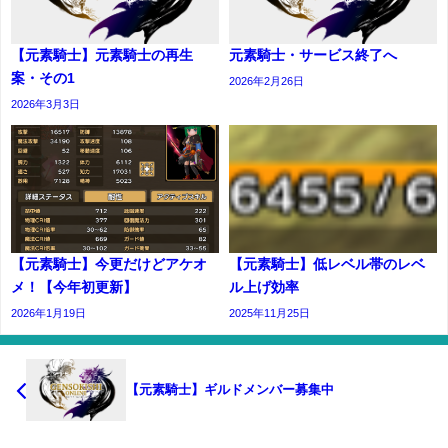
【元素騎士】元素騎士の再生
元素騎士・サービス終了へ
案・その1
2026年2月26日
2026年3月3日
【元素騎士】今更だけどアケオ
【元素騎士】低レベル帯のレベ
メ！【今年初更新】
ル上げ効率
2026年1月19日
2025年11月25日
【元素騎士】ギルドメンバー募集中