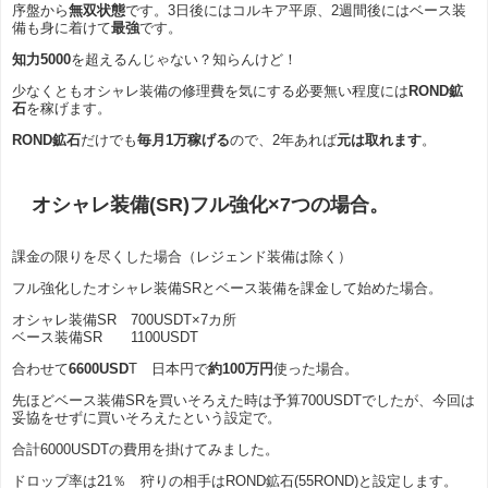
序盤から
無双状態
です。3日後にはコルキア平原、2週間後にはベース装
備も身に着けて
最強
です。
知力5000
を超えるんじゃない？知らんけど！
少なくともオシャレ装備の修理費を気にする必要無い程度には
ROND鉱
石
を稼げます。
ROND鉱石
だけでも
毎月1万稼げる
ので、2年あれば
元は取れます
。
オシャレ装備(SR)フル強化×7つの場合。
課金の限りを尽くした場合（レジェンド装備は除く）
フル強化したオシャレ装備SRとベース装備を課金して始めた場合。
オシャレ装備SR 700USDT×7カ所
ベース装備SR 1100USDT
合わせて
6600USD
T 日本円で
約100万円
使った場合。
先ほどベース装備SRを買いそろえた時は予算700USDTでしたが、今回は
妥協をせずに買いそろえたという設定で。
合計6000USDTの費用を掛けてみました。
ドロップ率は21％ 狩りの相手はROND鉱石(55ROND)と設定します。