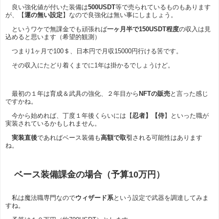
良い強化値が付いた装備は
500USDT
等で売られているものもあります
が、【
運の無い設定
】なので良強化は無い事にしましょう。
というワケで無課金でも頑張れば
一ヶ月半で150USDT程度
の収入は見
込めると思います（希望的観測）
つまり1ヶ月で100＄、日本円で月収15000円行ける筈です。
その収入にたどり着くまでに1年は掛かるでしょうけど。
最初の１年は育成＆武具の強化、２年目から
NFTの販売
と言った感じ
ですかね。
今から始めれば、丁度１年後くらいには【
忍者】【侍
】といった職が
実装されているかもしれません。
実装直後
であればベース装備も
高額で取引
される可能性はあります
ね。
ベース装備課金の場合（予算10万円）
私は魔法職専門なので
ウィザード系
という設定で武器を調達してみま
すね。