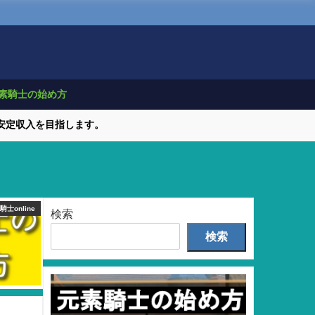
素騎士の始め方
で安定収入を目指します。
騎士online
検索
検索