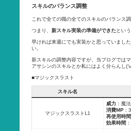
スキルのバランス調整
これで全ての職の全てのスキルのバランス
つまり、
新スキル実装の準備ができた
とい
早ければ来週にでも実装かと思っていまし
い。
新スキルの調整内容ですが、当ブログでは
アサシンのスキルとか私にはよく分らんし('ω'
■マジックスラスト
スキル名
威力
：魔法3
消費MP
：3
マジックスラストL1
再使用時間
効果時間
：