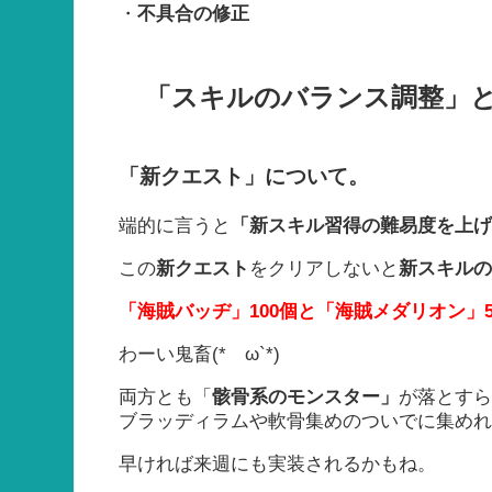
・
不具合の修正
「スキルのバランス調整」
「
新クエスト」
について。
端的に言うと
「新スキル習得の難易度を上
この
新クエスト
をクリアしないと
新スキル
「海賊バッヂ」100個と「海賊メダリオン」
わーい鬼畜(*´ω`*)
両方とも「
骸骨系のモンスター」
が落とす
ブラッディラムや軟骨集めのついでに集め
早ければ来週にも実装されるかもね。