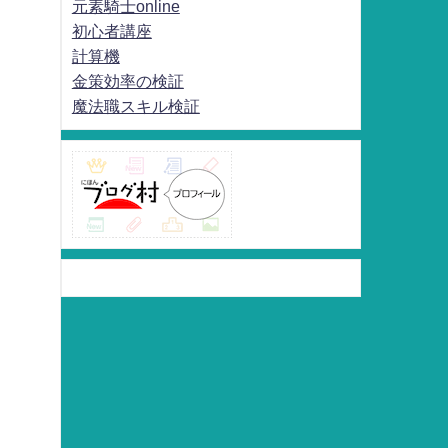
元素騎士online
初心者講座
計算機
金策効率の検証
魔法職スキル検証