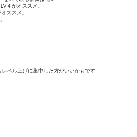
LV４がオススメ。
がオススメ。
択。
りもレベル上げに集中した方がいいかもです。