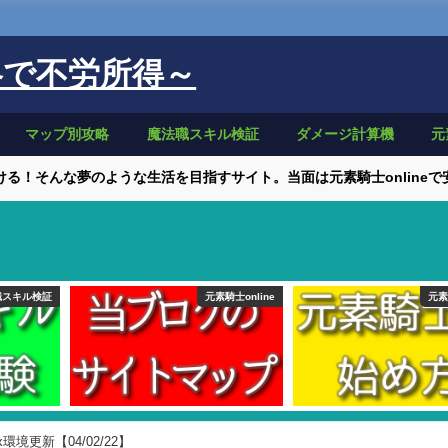
略で不労所得～
マップ別攻略
魔法職スキル検証
ダメージ計算機
元
る！そんな夢のような生活を目指すサイト。当面は元素騎士online
職スキル検証
元素騎士online
元素
ox環境更新【04/02/22】