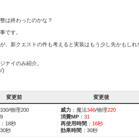
調整は終わったのかな？
う事です。
たが、新クエストの件も考えると実装はもう少し先かもしれ
マジナイのみ紹介。
)
変更前
変更後
30/物理200
威力
：魔法
346
/物理
220
9
消費MP
：
31
：18秒
再使用時間
：
16秒
30秒
効果時間
：30秒