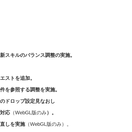
る新スキルのバランス調整の実施。
クエストを追加。
条件を参照する調整を実施。
ーのドロップ設定見なおし
る対応
（WebGL版のみ
）。
見直しを実施
（WebGL版のみ）。