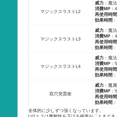
威力
：魔法3
消費MP
：4
マジックスラストL2
再使用時間
効果時間
：
威力
：魔法3
消費MP
：4
マジックスラストL3
再使用時間
効果時間
：
威力
：魔法4
消費MP
：5
マジックスラストL4
再使用時間
効果時間
：
威力
：魔属
消費MP
：5
双穴突貫衝
再使用時間
効果時間
：
全体的に少しずつ強くなっています。
LV1と２は魔耐性を下げる確率が「ときど