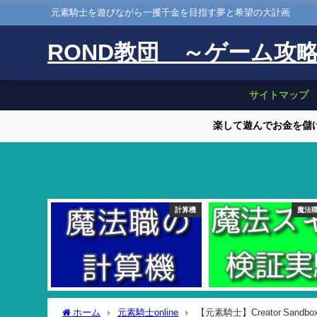
元素騎士を遊びながら一攫千金を目指す夢と希望の大計画
ROND教団 ～ゲーム攻
サイトマップ
楽して遊んでお金を儲け
計算機
魔法
ホーム
元素騎士online
【元素騎士】Creator Sandb