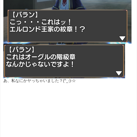
あ、私なにかヤっちゃいました？(^_-)-☆