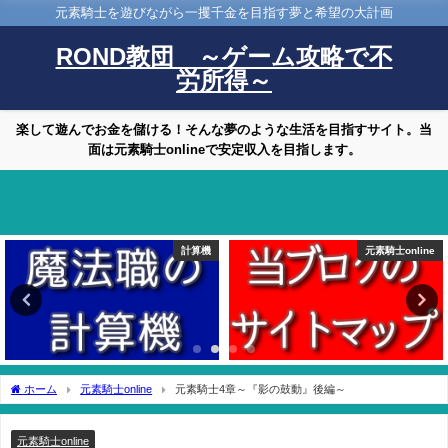
元素騎士を遊びながら一攫千金を目指す夢と希望の大計画
ROND教団 ～ゲーム攻略で不
労所得～
楽して遊んでお金を儲ける！そんな夢のような生活を目指すサイト。当
面は元素騎士onlineで安定収入を目指します。
機
元素騎士online
元素騎士onlin
ホーム
元素騎士online
元素騎士4章～『影の鼓動』後編～
元素騎士online