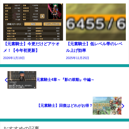
【元素騎士】今更だけどアケオ
【元素騎士】低レベル帯のレベ
メ！【今年初更新】
ル上げ効率
2026年1月19日
2025年11月25日
元素騎士4章～『影の鼓動』中編～
【元素騎士】回復はどれがお得？
おすすめの記事