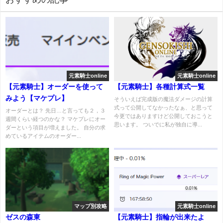
元素騎士online
元素騎士online
【元素騎士】オーダーを使って
【元素騎士】各種計算式一覧
みよう【マケプレ】
そういえば完成版の魔法ダメージの計算
式って公開してなかったなぁ、と思って
オーダーとは？ 先日…と言っても２，３
今更ではありますけど公開しておこうと
週間くらい経つのかな？ マケプレにオー
思います。 ついでに私が独自に導...
ダーという項目が増えました。 自分の求
めているアイテムのオーダー...
マップ別攻略
元素騎士online
ゼスの森東
【元素騎士】指輪が出来たよ