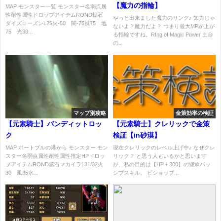
【魔力の指輪】
MAP モンスター一覧 モンスター名弱点属
性耐性属性ドロップアイテムROND鉱石
やっと出来ました魔力のリング♪ 知力じゃ
ダイズローズンL25火-50 闇-75風75 地
ないよ？魔力だよ？ つまり最大MPが上が
75 光30...
る指輪ですね。RIng of Magic Power 土台
の...
マップ別攻略
金策効率の検証
【元素騎士】バンディットロッ
【元素騎士】クレリックで金策
ク
検証【in砂漠】
MAP ポートブルの港から モンスター モン
現在クレリックのレベル上げ中♪ なぜクレ
スター名弱点属性耐性属性推定HPドロッ
リック？ と思う人もいるかと思います
プアイテムROND鉱石マカイラL31/32火
が、私の目的は【HP＋300】の継承パッ
30 風35水...
シブスキル。 ビショップ...