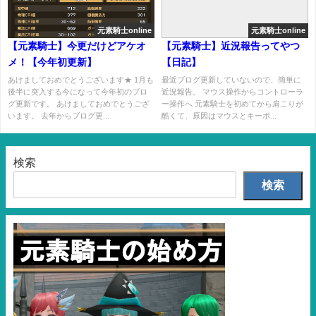
元素騎士online
元素騎士online
【元素騎士】今更だけどアケオ
【元素騎士】近況報告ってやつ
メ！【今年初更新】
【日記】
あけましておめでとうございます★ 1月も
最近ブログ更新していないので、簡単に
後半に突入する今になって今年初のブロ
近況報告。 マウス操作からコントローラ
グ更新です。 あけましておめでとうござ
ー操作へ 元素騎士を初めてから肩こりが
います。 去年からブログ更...
酷くて、原因はマウスとキーボ...
検索
検索