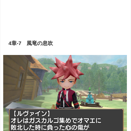
4章-7 風竜の息吹