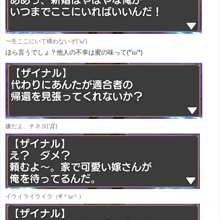
一生ここにいて構わないぞ('ω')
ほら言うでしょ？他人の不幸は蜜の味って(*'ω'*)
嫌だよ、チネヨ('Д')
イライライライラ（#＾ω＾）