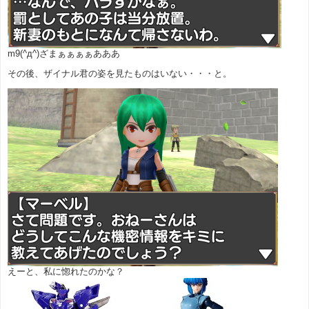
m9(^д^)ざまぁぁぁぁあああ
その後、ザイナル君の姿を見たものはいない・・・と。
えーと、私に惚れたのかな？